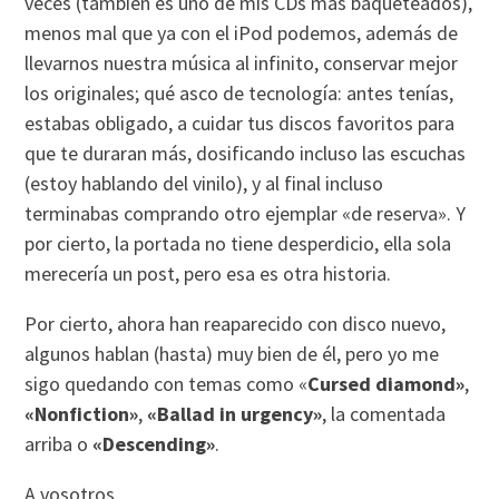
veces (también es uno de mis CDs más baqueteados),
menos mal que ya con el iPod podemos, además de
llevarnos nuestra música al infinito, conservar mejor
los originales; qué asco de tecnologí­a: antes tení­as,
estabas obligado, a cuidar tus discos favoritos para
que te duraran más, dosificando incluso las escuchas
(estoy hablando del vinilo), y al final incluso
terminabas comprando otro ejemplar «de reserva». Y
por cierto, la portada no tiene desperdicio, ella sola
merecerí­a un post, pero esa es otra historia.
Por cierto, ahora han reaparecido con disco nuevo,
algunos hablan (hasta) muy bien de él, pero yo me
sigo quedando con temas como «
Cursed diamond»
,
«Nonfiction»
,
«Ballad in urgency»
, la comentada
arriba o
«Descending»
.
A vosotros.