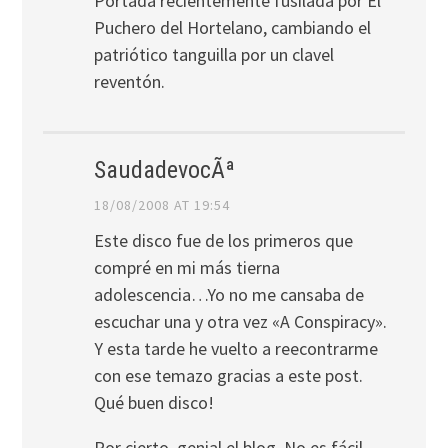
Portada recientemente fusilada por El
Puchero del Hortelano, cambiando el
patriótico tanguilla por un clavel
reventón.
SaudadevocÃª
18/08/2008 AT 19:54
Este disco fue de los primeros que
compré en mi más tierna
adolescencia…Yo no me cansaba de
escuchar una y otra vez «A Conspiracy».
Y esta tarde he vuelto a reecontrarme
con ese temazo gracias a este post.
Qué buen disco!
Por cierto, genial el blog. No es fácil