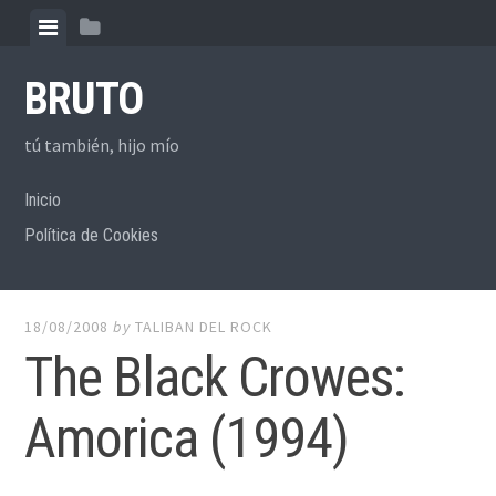
Skip to content
View menu
View sidebar
BRUTO
tú también, hijo mío
Inicio
Política de Cookies
18/08/2008
by
TALIBAN DEL ROCK
The Black Crowes:
Amorica (1994)