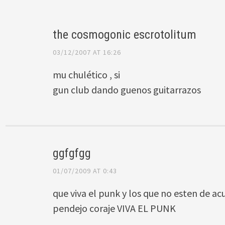
the cosmogonic escrotolitum
03/12/2007 AT 16:26
mu chulético , si
gun club dando guenos guitarrazos
ggfgfgg
01/07/2009 AT 0:43
que viva el punk y los que no esten de ac
pendejo coraje VIVA EL PUNK