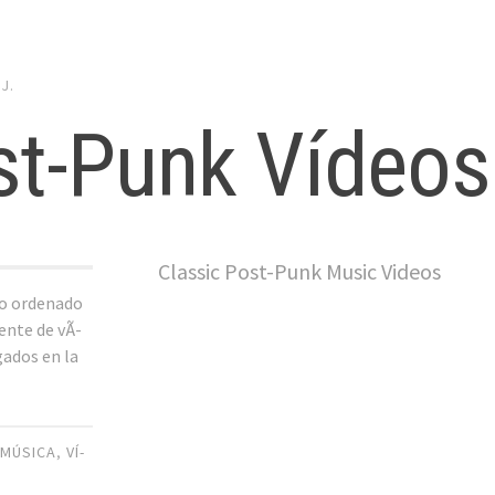
y
J.
t-Punk Ví­deos
Classic Post-Punk Music Videos
o ordenado
nte de vÃ­
gados en la
,
MÚSICA
,
VÍ­