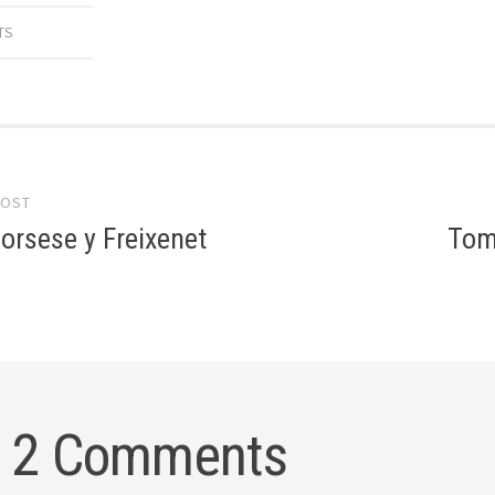
TS
 navigation
POST
orsese y Freixenet
Tom
2 Comments