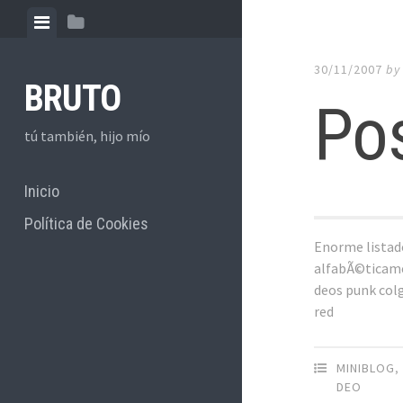
Skip to content
View menu
View sidebar
30/11/2007
b
BRUTO
Pos
tú también, hijo mío
Inicio
Política de Cookies
Enorme listad
alfabÃ©ticame
deos punk col
red
MINIBLOG
DEO