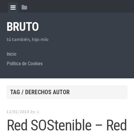
Skip to content
View menu
View sidebar
BRUTO
tú también, hijo mío
Inicio
Política de Cookies
TAG / DERECHOS AUTOR
12/01/2010
by
J.
Red SOStenible – Red