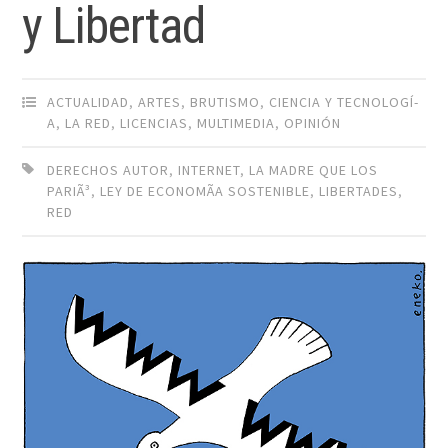
y Libertad
ACTUALIDAD
,
ARTES
,
BRUTISMO
,
CIENCIA Y TECNOLOGÍ­
A
,
LA RED
,
LICENCIAS
,
MULTIMEDIA
,
OPINIÓN
DERECHOS AUTOR
,
INTERNET
,
LA MADRE QUE LOS
PARIÃ³
,
LEY DE ECONOMÃ­A SOSTENIBLE
,
LIBERTADES
,
RED