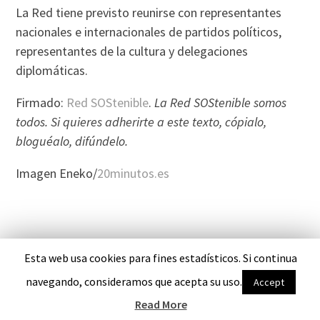
La Red tiene previsto reunirse con representantes
nacionales e internacionales de partidos polí­ticos,
representantes de la cultura y delegaciones
diplomáticas.
Firmado:
Red SOStenible
.
La Red SOStenible somos
todos. Si quieres adherirte a este texto, cópialo,
bloguéalo, difúndelo.
Imagen Eneko/
20minutos.es
Esta web usa cookies para fines estadísticos. Si continua
PROUDLY POWERED BY WORDPRESS
THEME: EDITOR BY
ARRAY
navegando, consideramos que acepta su uso.
Accept
Read More