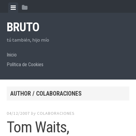
Skip to content
View menu
View sidebar
BRUTO
tú también, hijo mío
Inicio
Política de Cookies
AUTHOR /
COLABORACIONES
04/12/2007
by
COLABORACIONES
Tom Waits,