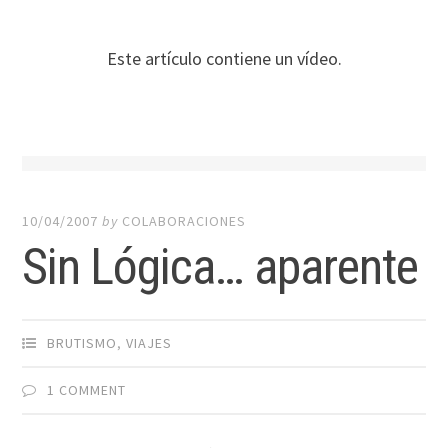
Este artí­culo contiene un ví­deo.
10/04/2007
by
COLABORACIONES
Sin Lógica… aparente
BRUTISMO
,
VIAJES
1 COMMENT