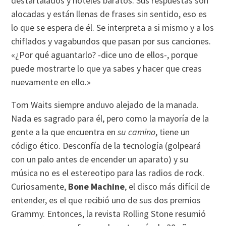
destartalados y hoteles baratos. Sus respuestas son
alocadas y están llenas de frases sin sentido, eso es
lo que se espera de él. Se interpreta a si mismo y a los
chiflados y vagabundos que pasan por sus canciones.
«¿Por qué aguantarlo? -dice uno de ellos-, porque
puede mostrarte lo que ya sabes y hacer que creas
nuevamente en ello.»
Tom Waits siempre anduvo alejado de la manada.
Nada es sagrado para él, pero como la mayorí­a de la
gente a la que encuentra en
su camino
, tiene un
código ético. Desconfí­a de la tecnologí­a (golpeará
con un palo antes de encender un aparato) y su
música no es el estereotipo para las radios de rock.
Curiosamente,
Bone Machine
, el disco más difí­cil de
entender, es el que recibió uno de sus dos premios
Grammy. Entonces, la revista Rolling Stone resumió