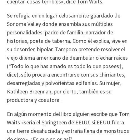
cuentan cosas terribles», dice Tom Waits.
Se refugia en un lugar celosamente guardado de
Sonoma Valley donde ensambla sus múltiples
personalidades: padre de familia, narrador de
historias, poeta de taberna. Como él explica, vive en
su desorden bipolar. Tampoco pretende resolver el
viejo dilema americano de deambular o echar raí­ces
(“Todo lo que has amado es todo lo que posees†,
dice), sólo procura encontrarse con sus chirriantes,
desarregladas y polvorientas epifaní­as. Su mujer,
Kathleen Breennan, por cierto, también es su
productora y coautora.
En algún momento del libro alguien escribe que Tom
Waits «serí­a el Springteen de EEUU, si EEUU fuera
una tierra desahuciada y extraña llena de monstruos
de circo». ¿Es que no es así­?