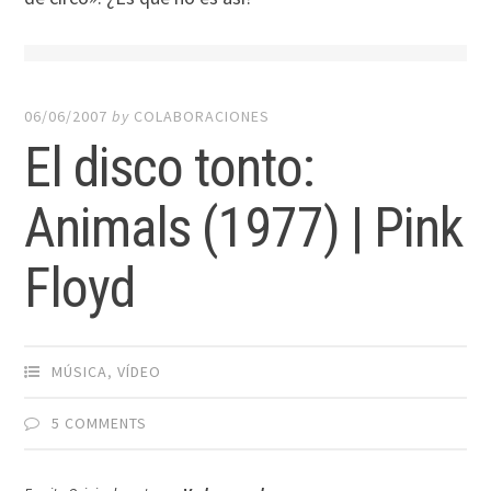
06/06/2007
by
COLABORACIONES
El disco tonto:
Animals (1977) | Pink
Floyd
MÚSICA
,
VÍ­DEO
5 COMMENTS