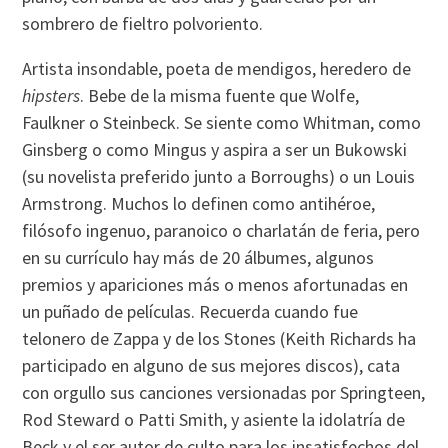
sombrero de fieltro polvoriento.
Artista insondable, poeta de mendigos, heredero de
hipsters
. Bebe de la misma fuente que Wolfe,
Faulkner o Steinbeck. Se siente como Whitman, como
Ginsberg o como Mingus y aspira a ser un Bukowski
(su novelista preferido junto a Borroughs) o un Louis
Armstrong. Muchos lo definen como antihéroe,
filósofo ingenuo, paranoico o charlatán de feria, pero
en su currí­culo hay más de 20 álbumes, algunos
premios y apariciones más o menos afortunadas en
un puñado de pelí­culas. Recuerda cuando fue
telonero de Zappa y de los Stones (Keith Richards ha
participado en alguno de sus mejores discos), cata
con orgullo sus canciones versionadas por Springteen,
Rod Steward o Patti Smith, y asiente la idolatrí­a de
Beck y el ser autor de culto para los insatisfechos del