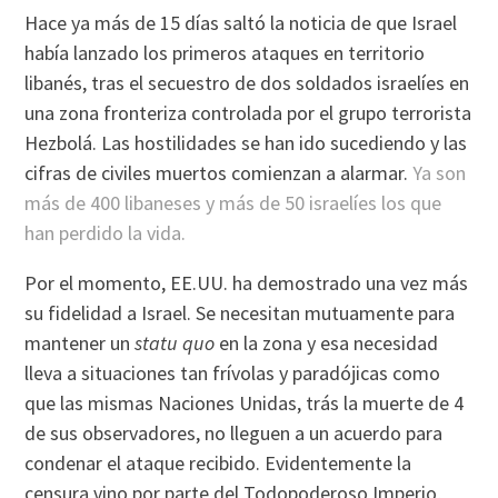
Hace ya más de 15 dí­as saltó la noticia de que Israel
habí­a lanzado los primeros ataques en territorio
libanés, tras el secuestro de dos soldados israelí­es en
una zona fronteriza controlada por el grupo terrorista
Hezbolá. Las hostilidades se han ido sucediendo y las
cifras de civiles muertos comienzan a alarmar.
Ya son
más de 400 libaneses y más de 50 israelí­es los que
han perdido la vida.
Por el momento, EE.UU. ha demostrado una vez más
su fidelidad a Israel. Se necesitan mutuamente para
mantener un
statu quo
en la zona y esa necesidad
lleva a situaciones tan frí­volas y paradójicas como
que las mismas Naciones Unidas, trás la muerte de 4
de sus observadores, no lleguen a un acuerdo para
condenar el ataque recibido. Evidentemente la
censura vino por parte del Todopoderoso Imperio,