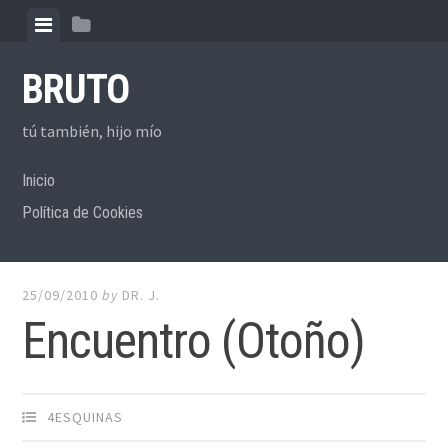
Skip to content
View menu
View sidebar
BRUTO
tú también, hijo mío
Inicio
Política de Cookies
25/09/2010
by
DR. J.
Encuentro (Otoño)
4ESQUINAS