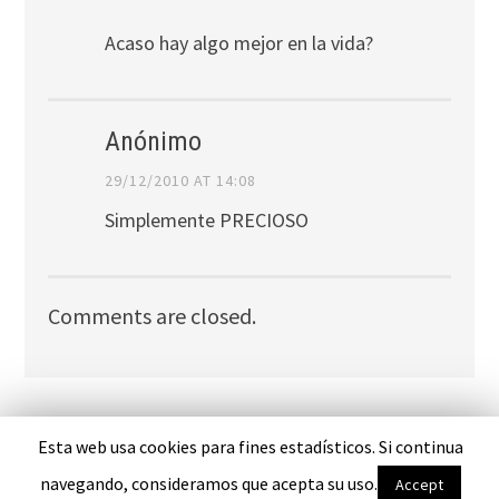
Acaso hay algo mejor en la vida?
Anónimo
29/12/2010 AT 14:08
Simplemente PRECIOSO
Comments are closed.
Esta web usa cookies para fines estadísticos. Si continua
PROUDLY POWERED BY WORDPRESS
THEME: EDITOR BY
ARRAY
navegando, consideramos que acepta su uso.
Accept