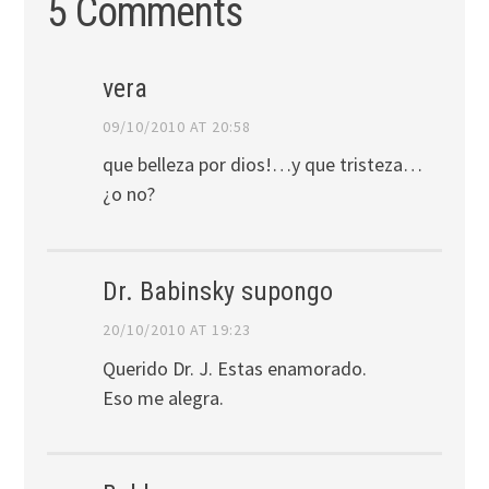
5 Comments
vera
09/10/2010 AT 20:58
que belleza por dios!…y que tristeza…
¿o no?
Dr. Babinsky supongo
20/10/2010 AT 19:23
Querido Dr. J. Estas enamorado.
Eso me alegra.