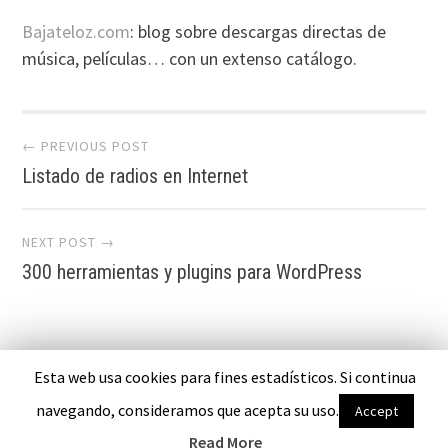
Bajateloz.com
: blog sobre descargas directas de
música, pelí­culas… con un extenso catálogo.
Post navigation
← PREVIOUS POST
Listado de radios en Internet
NEXT POST →
300 herramientas y plugins para WordPress
Esta web usa cookies para fines estadísticos. Si continua
PROUDLY POWERED BY WORDPRESS
navegando, consideramos que acepta su uso.
Accept
THEME: EDITOR BY
ARRAY
Read More