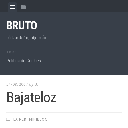
Skip to content
View menu
View sidebar
BRUTO
tú también, hijo mío
Inicio
Política de Cookies
14/08/2007
by
J.
Bajateloz
LA RED
,
MINIBLOG